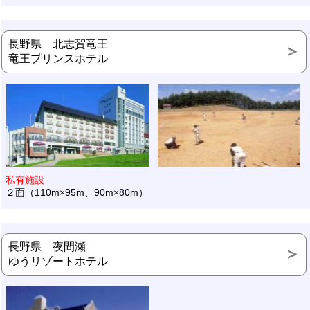
長野県 北志賀竜王
竜王プリンスホテル
私有施設
２面（110m×95m、90m×80m）
長野県 夜間瀬
ゆうリゾートホテル