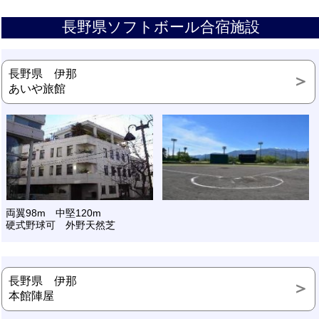
長野県ソフトボール合宿施設
長野県 伊那
あいや旅館
両翼98m 中堅120m
硬式野球可 外野天然芝
長野県 伊那
本館陣屋