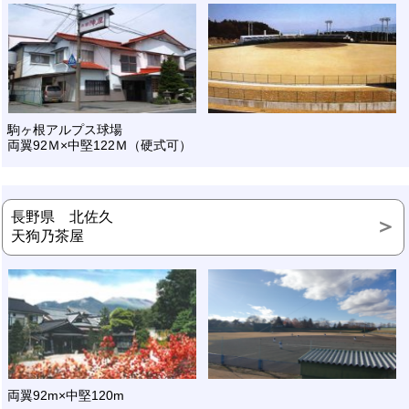
駒ヶ根アルプス球場
両翼92Ｍ×中堅122Ｍ（硬式可）
長野県 北佐久
天狗乃茶屋
両翼92m×中堅120m