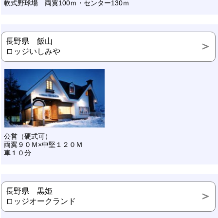
軟式野球場 両翼100ｍ・センター130ｍ
長野県 飯山
ロッジいしみや
公営（硬式可）
両翼９０Ｍ×中堅１２０Ｍ
車１０分
長野県 黒姫
ロッジオークランド