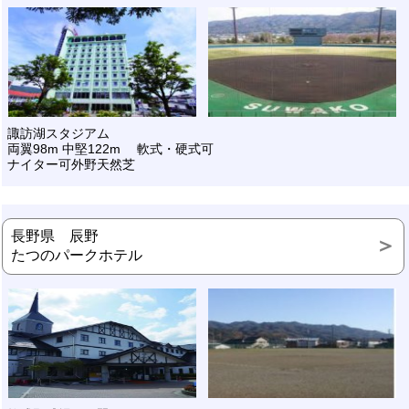
諏訪湖スタジアム
両翼98m 中堅122m 軟式・硬式可
ナイター可外野天然芝
長野県 辰野
たつのパークホテル