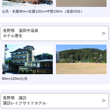
公共・右翼90ｍ×左翼120ｍ×中堅150ｍ（送迎10分）
長野県 湯田中温泉
ホテル豊生
80m×120m/公共
長野県 諏訪
諏訪レイクサイドホテル