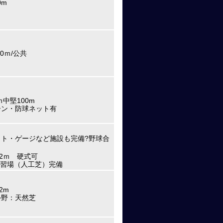
0m
0ｍ/公共
ｍ中堅100m
ーン・防球ネット有
ト・ゲージなど施設も完備?野球合
22ｍ 硬式可
内練習場（人工芝）完備
2m
外野：天然芝