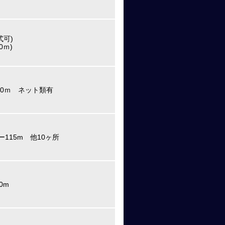
式可)
0ｍ)
20ｍ ネット類有
ー115m 他10ヶ所
0m