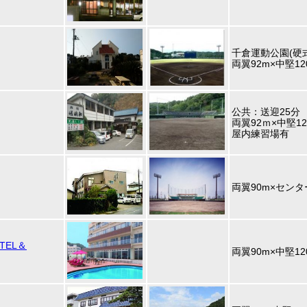
千倉運動公園(硬
両翼92m×中堅12
公共：送迎25分
両翼92ｍ×中堅1
屋内練習場有
両翼90m×センタ
TEL＆
両翼90m×中堅12