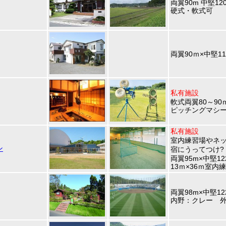
両翼90m 中堅12
硬式・軟式可
両翼90ｍ×中堅11
私有施設
軟式両翼80～90
ピッチングマシ
私有施設
室内練習場やネッ
ン
宿にうってつけ?
両翼95m×中堅1
13ｍ×36ｍ室
両翼98m×中堅12
内野：クレー 