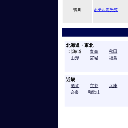
鴨川
ホテル海光苑
北海道・東北
北海道
青森
秋田
山形
宮城
福島
近畿
滋賀
京都
兵庫
奈良
和歌山