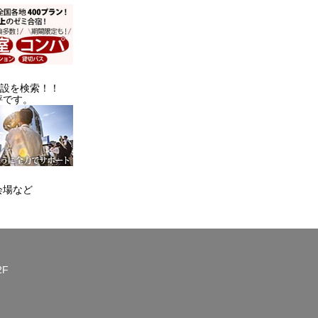
施設を検索！！
評です。
会場など
2F