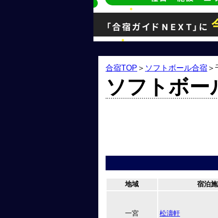
合宿TOP
＞
ソフトボール合宿
＞
ソフトボー
地域
宿泊施
一宮
松濤軒