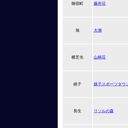
御宿町
藤井荘
旭
大潮
横芝光
山柄荘
銚子
銚子スポーツタウ
長生
リソルの森