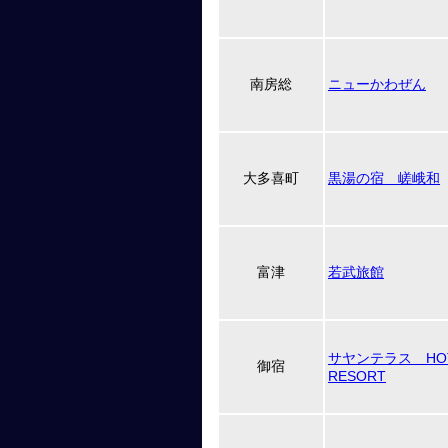
南房総
ニューかわぜん
大多喜町
黒湯の宿 嵯峨和
富津
若武旅館
サヤンテラス HO
御宿
RESORT