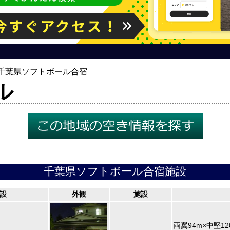
千葉県ソフトボール合宿
ル
千葉県ソフトボール合宿施設
設
外観
施設
両翼94m×中堅1