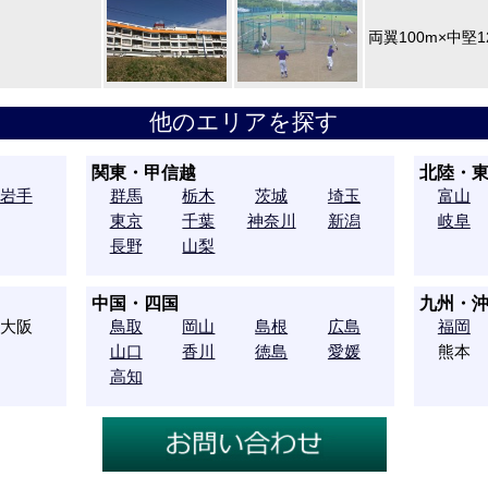
両翼100m×中堅
他のエリアを探す
関東・甲信越
北陸・
岩手
群馬
栃木
茨城
埼玉
富山
東京
千葉
神奈川
新潟
岐阜
長野
山梨
中国・四国
九州・
大阪
鳥取
岡山
島根
広島
福岡
山口
香川
徳島
愛媛
熊本
高知