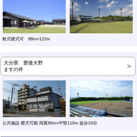
軟式硬式可 98m×122m
大分県 豊後大野
ますの井
公共施設 硬式可能 両翼90m×中堅110m 徒歩10分