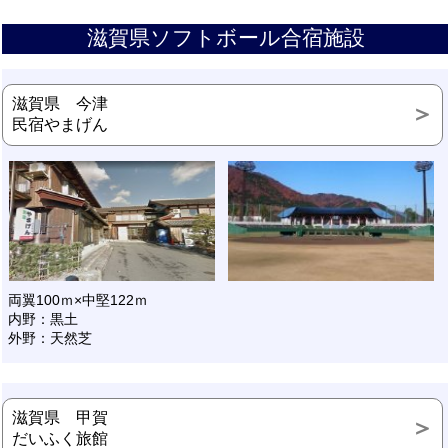
滋賀県ソフトボール合宿施設
滋賀県 今津
民宿やまげん
両翼100ｍ×中堅122ｍ
内野：黒土
外野：天然芝
滋賀県 甲賀
だいふく旅館