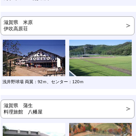
滋賀県 米原
伊吹高原荘
浅井野球場 両翼：92ｍ、センター：120ｍ
滋賀県 蒲生
料理旅館 八幡屋