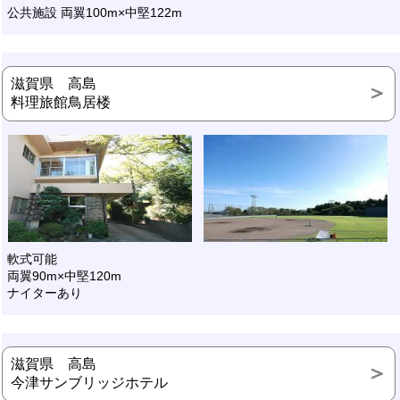
公共施設 両翼100m×中堅122m
滋賀県 高島
料理旅館鳥居楼
軟式可能
両翼90m×中堅120m
ナイターあり
滋賀県 高島
今津サンブリッジホテル