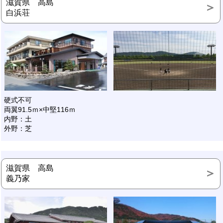
滋賀県 高島
白浜荘
硬式不可
両翼91.5ｍ×中堅116ｍ
内野：土
外野：芝
滋賀県 高島
義乃家