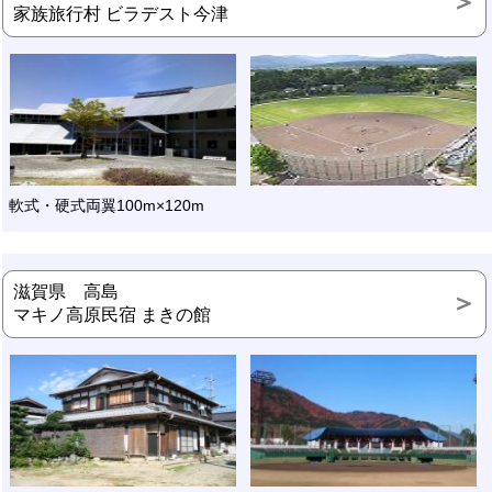
家族旅行村 ビラデスト今津
軟式・硬式両翼100m×120m
滋賀県 高島
マキノ高原民宿 まきの館