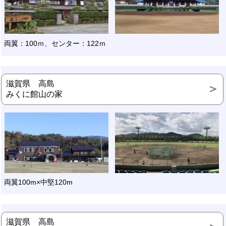
両翼：100ｍ、センター：122ｍ
滋賀県 高島
みくに館山の家
両翼100m×中堅120m
滋賀県 高島