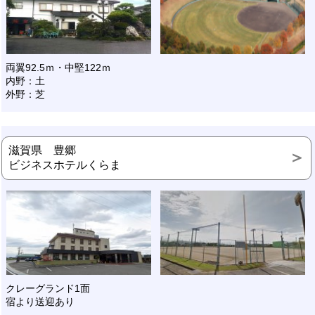
両翼92.5ｍ・中堅122ｍ
内野：土
外野：芝
滋賀県 豊郷
ビジネスホテルくらま
クレーグランド1面
宿より送迎あり