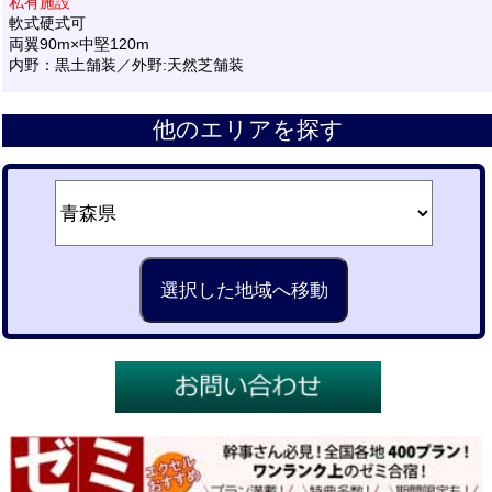
私有施設
軟式硬式可
両翼90m×中堅120m
内野：黒土舗装／外野:天然芝舗装
他のエリアを探す