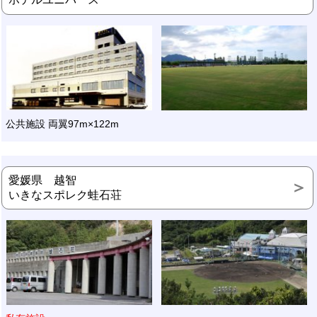
公共施設 両翼97m×122m
愛媛県 越智
いきなスポレク蛙石荘