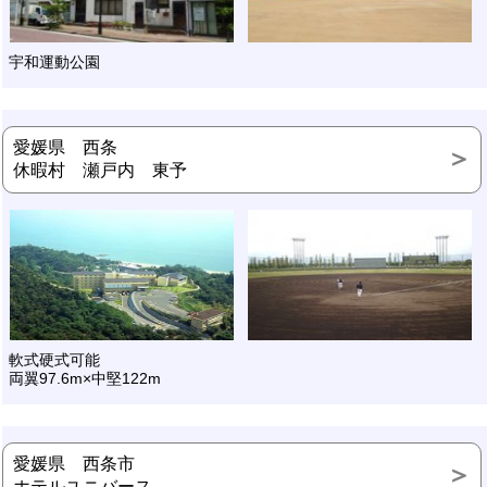
宇和運動公園
愛媛県 西条
休暇村 瀬戸内 東予
軟式硬式可能
両翼97.6m×中堅122m
愛媛県 西条市
ホテルユニバース