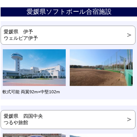
愛媛県ソフトボール合宿施設
愛媛県 伊予
ウェルピア伊予
軟式可能 両翼92m×中堅102m
愛媛県 四国中央
つるや旅館