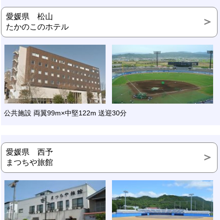
愛媛県 松山
たかのこのホテル
公共施設 両翼99m×中堅122m 送迎30分
愛媛県 西予
まつちや旅館