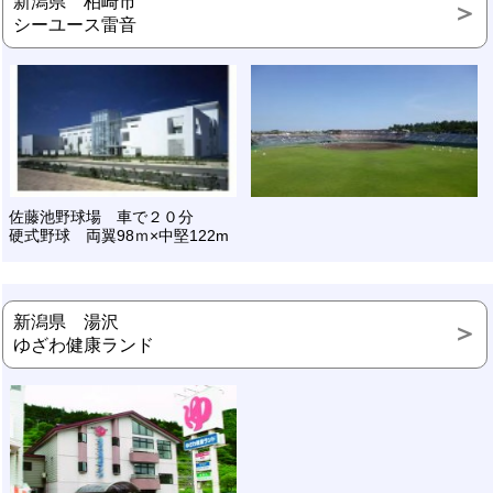
新潟県 柏崎市
シーユース雷音
佐藤池野球場 車で２０分
硬式野球 両翼98ｍ×中堅122m
新潟県 湯沢
ゆざわ健康ランド