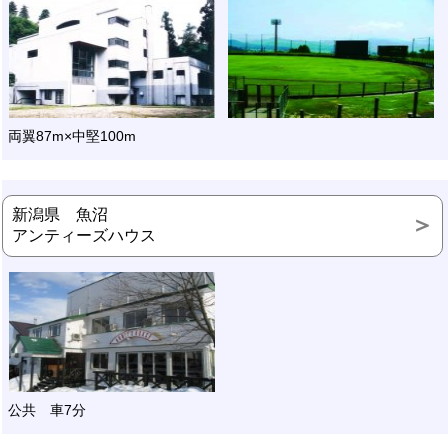
両翼87m×中堅100m
新潟県 魚沼
アンティーズハウス
公共 車7分