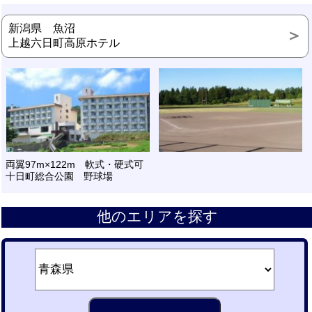
新潟県 魚沼
上越六日町高原ホテル
両翼97m×122m 軟式・硬式可
十日町総合公園 野球場
他のエリアを探す