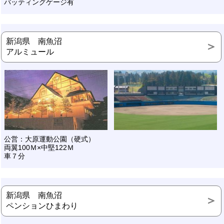
バッティングゲージ有
新潟県 南魚沼
アルミュール
公営：大原運動公園（硬式）
両翼100Ｍ×中堅122Ｍ
車７分
新潟県 南魚沼
ペンションひまわり