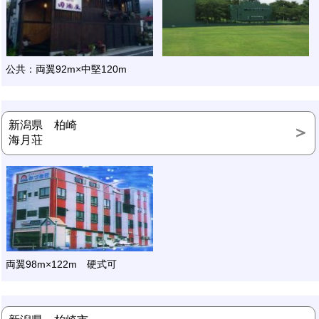
公共：両翼92m×中堅120m
新潟県 柏崎
海月荘
両翼98m×122m 硬式可