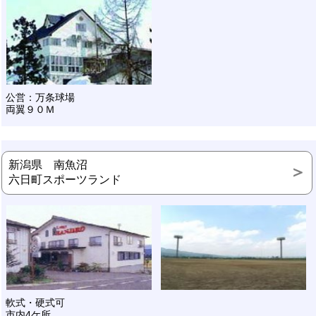
公営：万条球場
両翼９０Ｍ
新潟県 南魚沼
六日町スポーツランド
軟式・硬式可
市内4ケ所