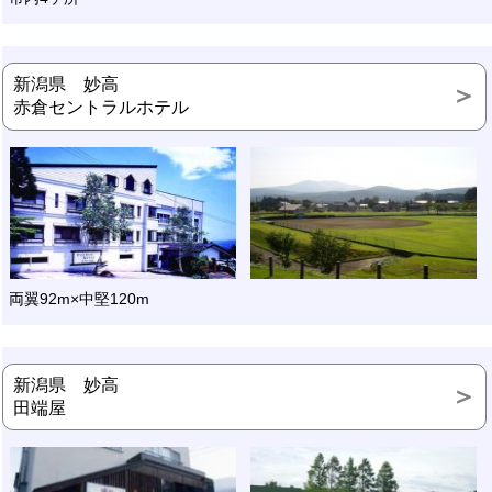
新潟県 妙高
赤倉セントラルホテル
両翼92m×中堅120m
新潟県 妙高
田端屋