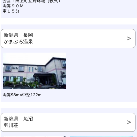
公営：田上町立野球場（軟式）
両翼９０Ｍ
車１５分
新潟県 長岡
かまぶろ温泉
両翼98m×中堅122m
新潟県 魚沼
羽川荘