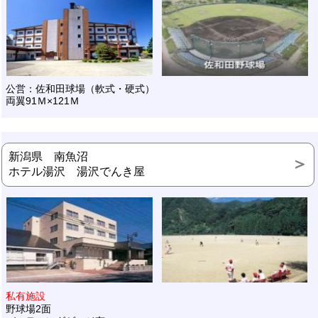
公営：佐和田球場（軟式・硬式）
両翼91Ｍ×121Ｍ
新潟県 南魚沼
ホテル湯沢 湯沢でんき屋
私有施設
野球場2面