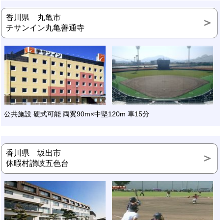
香川県 丸亀市
チサンイン丸亀善通寺
公共施設 硬式可能 両翼90m×中堅120m 車15分
香川県 坂出市
休暇村讃岐五色台