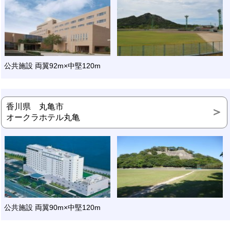
公共施設 両翼92m×中堅120m
香川県 丸亀市
オークラホテル丸亀
公共施設 両翼90m×中堅120m