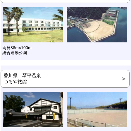
両翼86m×100m
総合運動公園
香川県 琴平温泉
つるや旅館