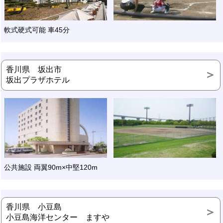
軟式硬式可能 車45分
香川県 坂出市
坂出プラザホテル
公共施設 両翼90m×中堅120m
香川県 小豆島
小豆島海洋センター ますや