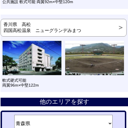
公共施設 軟式可能 両翼92m×中堅120m
香川県 高松
四国高松温泉 ニューグランデみまつ
軟式硬式可能
両翼96m×中堅122m
他のエリアを探す