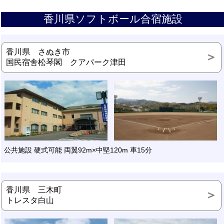
香川県ソフトボール合宿施設
香川県 さぬき市
国民宿舎松琴閣 クアパーク津田
公共施設 硬式可能 両翼92m×中堅120m 車15分
香川県 三木町
トレスタ白山