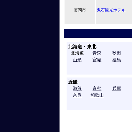
藤岡市
鬼石観光ホテル
北海道・東北
北海道
青森
秋田
山形
宮城
福島
近畿
滋賀
京都
兵庫
奈良
和歌山