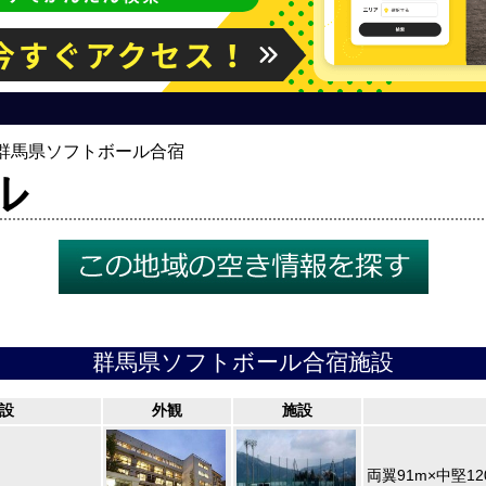
群馬県ソフトボール合宿
ル
群馬県ソフトボール合宿施設
設
外観
施設
両翼91m×中堅12