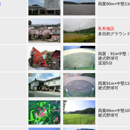
0
両翼90m×中堅11
私有施設
多目的グラウンド 
両翼：91m中堅：
硬式野球可
送迎5分
両翼91m×中堅11
硬式野球可
両翼86m×中堅10
硬式野球可