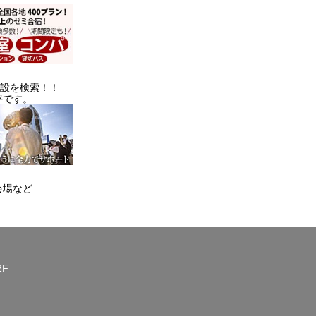
施設を検索！！
評です。
会場など
2F