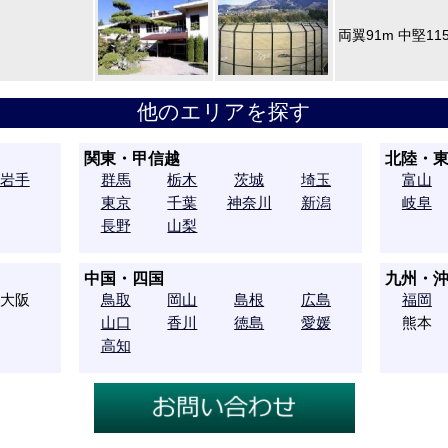
両翼91m 中堅11
他のエリアを探す
関東・甲信越
北陸・
岩手
群馬
栃木
茨城
埼玉
富山
東京
千葉
神奈川
新潟
岐阜
長野
山梨
中国・四国
九州・
大阪
鳥取
岡山
島根
広島
福岡
山口
香川
徳島
愛媛
熊本
高知