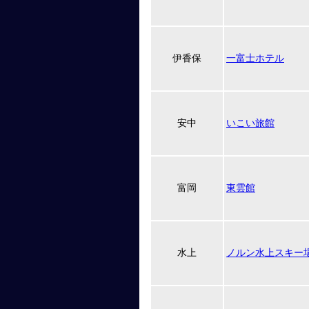
伊香保
一富士ホテル
安中
いこい旅館
富岡
東雲館
水上
ノルン水上スキー