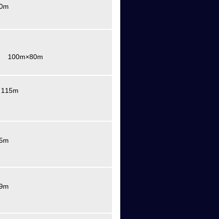
0m
100m×80m
115m
5m
9m