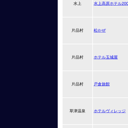
水上
水上高原ホテル20
片品村
松かぜ
片品村
ホテル玉城屋
片品村
戸倉旅館
草津温泉
ホテルヴィレッジ