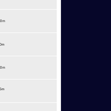
0ｍ
0m
0ｍ
5m