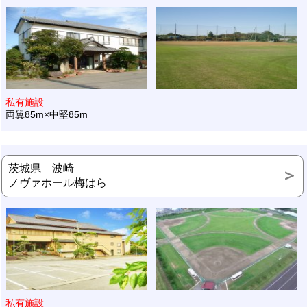
私有施設
両翼85m×中堅85m
茨城県 波崎
ノヴァホール梅はら
私有施設