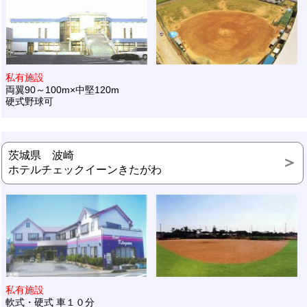
私有施設
両翼90～100m×中堅120m
硬式野球可
茨城県 波崎
ホテルチェックイーンきたがわ
私有施設
軟式・硬式 車１０分