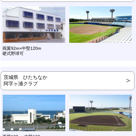
両翼92m×中堅120m
硬式野球可
茨城県 ひたちなか
阿字ヶ浦クラブ