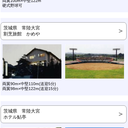
両翼100m×中堅122m
硬式野球可
茨城県 常陸大宮
割烹旅館 かめや
両翼90m×中堅110m(送迎5分)
両翼98m×中堅122m(送迎15分)
茨城県 常陸大宮
ホテル鮎亭