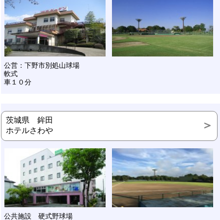
公営：下野市別処山球場
軟式
車１０分
茨城県 鉾田
ホテルさわや
公共施設 硬式野球場