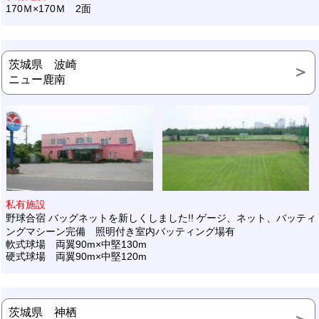
170Ｍ×170Ｍ 2面
茨城県 波崎
ニュー鹿南
私有施設
野球合宿 バッグネットを新しくしました!! ゲージ、ネット、バッティ
ングマシーン完備 照明付き室内バッティング場有
軟式球場 両翼90m×中堅130m
硬式球場 両翼90m×中堅120m
茨城県 神栖