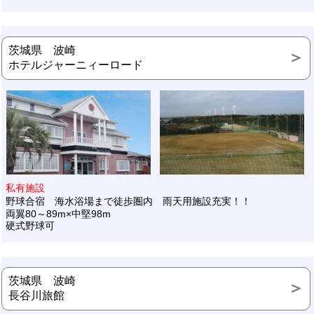
茨城県 波崎
ホテルジャーニィーロード
私有施設
野球合宿 海水浴場まで徒歩圏内 雨天用施設充実！！
両翼80～89m×中堅98m
硬式野球可
茨城県 波崎
長谷川旅館