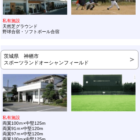
私有施設
天然芝グラウンド
野球合宿・ソフトボール合宿
茨城県 神栖市
スポーツランドオーシャンフィールド
私有施設
両翼100ｍ×中堅125m
両翼91ｍ×中堅120m
両翼97ｍ×中堅120m
両翼100ｍ×中堅125m