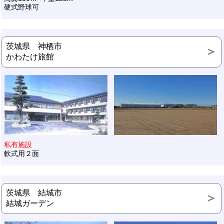
硬式野球可
茨城県 神栖市
かわたけ旅館
私有施設
軟式用２面
茨城県 結城市
結城ガーデン