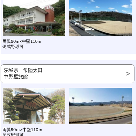
両翼90m×中堅110m
硬式野球可
茨城県 常陸太田
中野屋旅館
両翼90ｍ×中堅110ｍ
硬式野球可