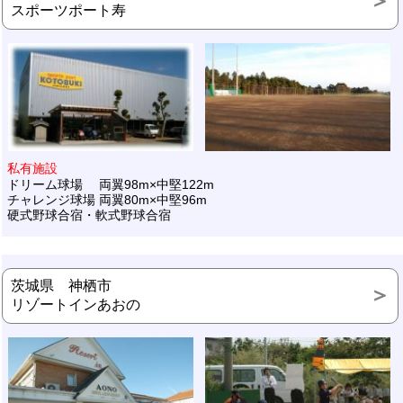
スポーツポート寿
私有施設
ドリーム球場 両翼98m×中堅122m
チャレンジ球場 両翼80m×中堅96m
硬式野球合宿・軟式野球合宿
茨城県 神栖市
リゾートインあおの