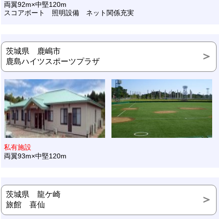
両翼92m×中堅120m
スコアボート 照明設備 ネット関係充実
茨城県 鹿嶋市
鹿島ハイツスポーツプラザ
私有施設
両翼93m×中堅120m
茨城県 龍ケ崎
旅館 喜仙