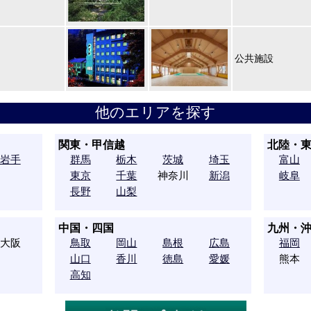
公共施設
他のエリアを探す
関東・甲信越
北陸・
岩手
群馬
栃木
茨城
埼玉
富山
東京
千葉
神奈川
新潟
岐阜
長野
山梨
中国・四国
九州・
大阪
鳥取
岡山
島根
広島
福岡
山口
香川
徳島
愛媛
熊本
高知