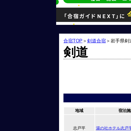
合宿TOP
＞
剣道合宿
＞
岩手県剣
剣道
地域
宿泊施
志戸平
湯の社ホテル志戸