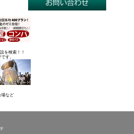
施設を検索！！
評です。
会場など
2F