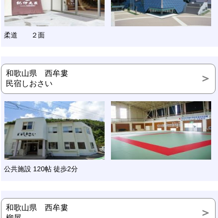
柔道 ２面
和歌山県 西牟婁
民宿しおさい
公共施設 120帖 徒歩2分
和歌山県 西牟婁
柳屋