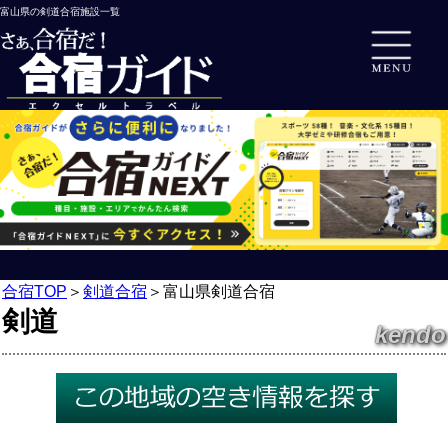
富山県の剣道合宿施設一覧
合宿TOP
＞
剣道合宿
＞
富山県剣道合宿
剣道
kendo