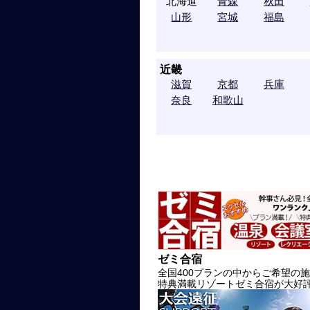
北海道
青森
秋田
山形
宮城
福島
近畿
滋賀
京都
兵庫
奈良
和歌山
ゼミ合宿
全国400プランの中からご希望の
特典満載リゾートゼミ合宿が大好