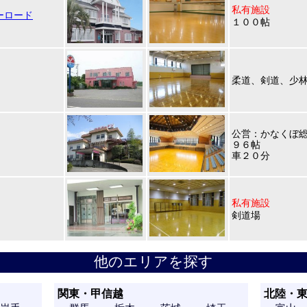
私有施設
ーロード
１００帖
柔道、剣道、少
公営：かなくぼ
９６帖
車２０分
私有施設
剣道場
他のエリアを探す
関東・甲信越
北陸・