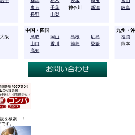
岩手
群馬
栃木
茨城
埼玉
富山
東京
千葉
神奈川
新潟
岐阜
長野
山梨
中国・四国
九州・
大阪
鳥取
岡山
島根
広島
福岡
山口
香川
徳島
愛媛
熊本
高知
施設を検索！！
評です。