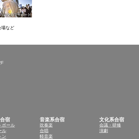
会場など
2F
合宿
音楽系合宿
文化系合宿
トボール
吹奏楽
会議・研修
ール
合唱
演劇
トン
軽音楽