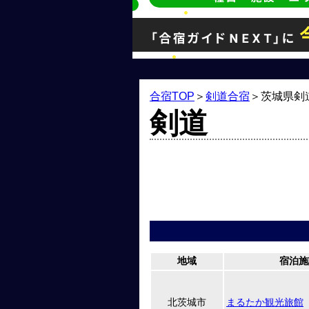
合宿TOP
＞
剣道合宿
＞
茨城県剣
剣道
地域
宿泊施
北茨城市
まるたか観光旅館