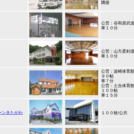
隣接
公営：谷和原武
車１０分
公営：山方柔剣
車１０分
公営：波崎体育
９０帖
車７分
公営：土合体育
１００帖
車１５分
ーンきたがわ
１００枚/公共