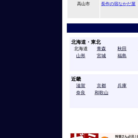
高山市
長作の宿なかだ屋
北海道・東北
北海道
青森
秋田
山形
宮城
福島
近畿
滋賀
京都
兵庫
奈良
和歌山