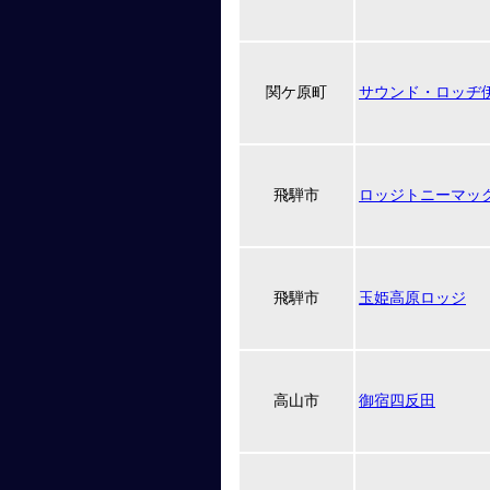
関ケ原町
サウンド・ロッヂ
飛騨市
ロッジトニーマッ
飛騨市
玉姫高原ロッジ
高山市
御宿四反田