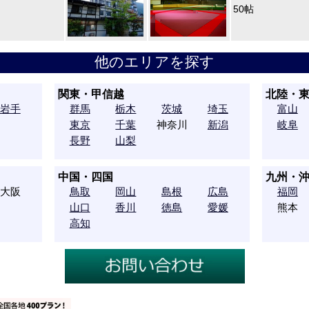
50帖
他のエリアを探す
関東・甲信越
北陸・
岩手
群馬
栃木
茨城
埼玉
富山
東京
千葉
神奈川
新潟
岐阜
長野
山梨
中国・四国
九州・
大阪
鳥取
岡山
島根
広島
福岡
山口
香川
徳島
愛媛
熊本
高知