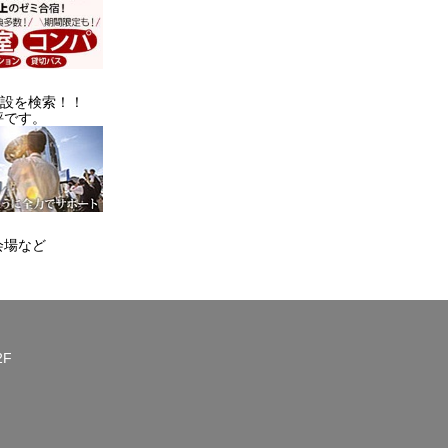
施設を検索！！
評です。
会場など
2F