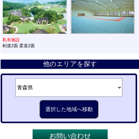
私有施設
剣道2面 柔道2面
他のエリアを探す