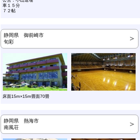
車１５分
７２帖
静岡県 御前崎市
旬彩
床面15m×15m畳面70畳
静岡県 熱海市
南風荘