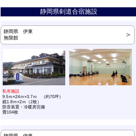
静岡県剣道合宿施設
静岡県 伊東
無限館
私有施設
9.5ｍ×24ｍ×3.7ｍ （約70坪）
鏡1.8ｍ×2ｍ（2枚）
防音装置・冷暖房完備
畳104枚
静岡県 伊東