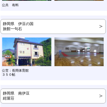
公共 有料
静岡県 伊豆の国
旅館一句石
公営：長岡体育館
３５０帖
静岡県 南伊豆
紺屋荘