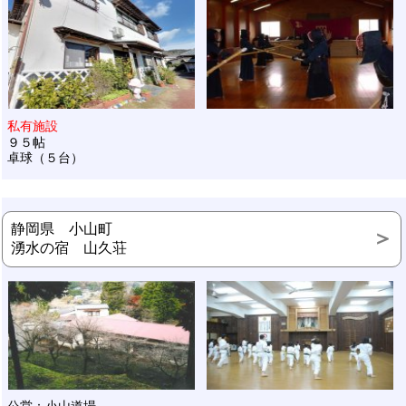
私有施設
９５帖
卓球（５台）
静岡県 小山町
湧水の宿 山久荘
公営：小山道場