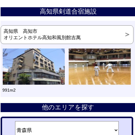
高知県剣道合宿施設
高知県 高知市
オリエントホテル高知和風別館吉萬
991m2
他のエリアを探す