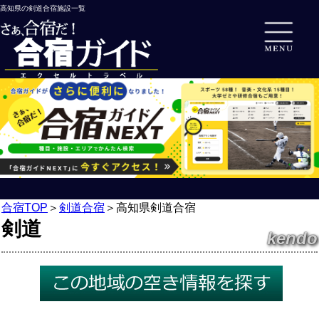
高知県の剣道合宿施設一覧
合宿TOP
＞
剣道合宿
＞
高知県剣道合宿
剣道
kendo