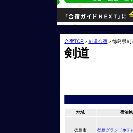
合宿TOP
＞
剣道合宿
＞
徳島県剣
剣道
地域
宿泊施
徳島市
徳島グランドホテ