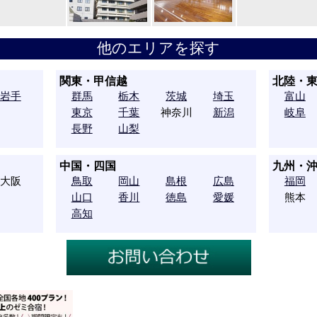
他のエリアを探す
関東・甲信越
北陸・
岩手
群馬
栃木
茨城
埼玉
富山
東京
千葉
神奈川
新潟
岐阜
長野
山梨
中国・四国
九州・
大阪
鳥取
岡山
島根
広島
福岡
山口
香川
徳島
愛媛
熊本
高知