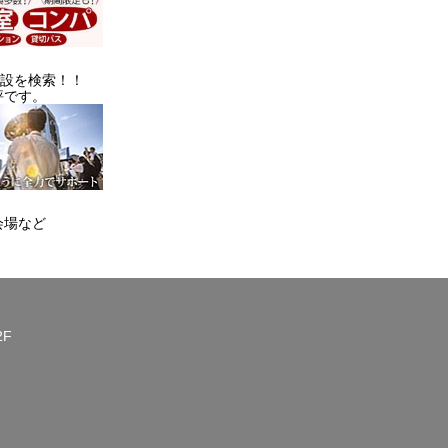
施設を検索！！
評です。
会場など
2F