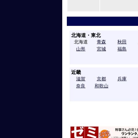
北海道・東北
北海道
青森
秋田
山形
宮城
福島
近畿
滋賀
京都
兵庫
奈良
和歌山