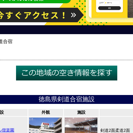
道合宿
徳島県剣道合宿施設
設
外観
施設
ル偕楽園
剣道2面柔道2面