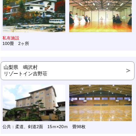
私有施設
100畳 2ヶ所
山梨県 鳴沢村
リゾートイン吉野荘
公共：柔道、剣道2面 15ｍ×20ｍ 畳98枚