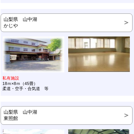
山梨県 山中湖
かじや
私有施設
18ｍ×8ｍ（45畳）
柔道・空手・合気道 等
山梨県 山中湖
東照館