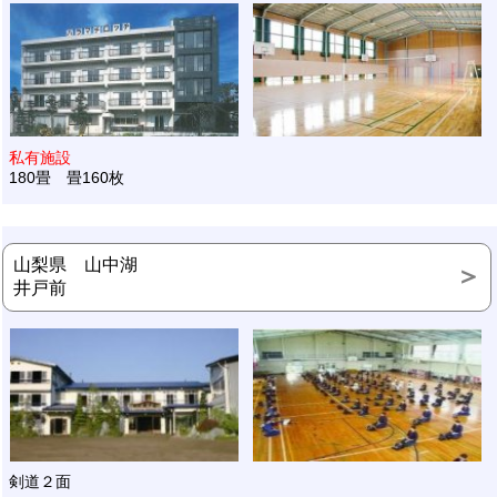
私有施設
180畳 畳160枚
山梨県 山中湖
井戸前
剣道２面