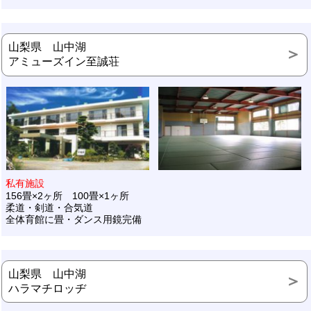
山梨県 山中湖
アミューズイン至誠荘
私有施設
156畳×2ヶ所 100畳×1ヶ所
柔道・剣道・合気道
全体育館に畳・ダンス用鏡完備
山梨県 山中湖
ハラマチロッヂ