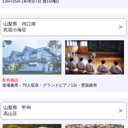
13m×25m (卓球台7台 畳150帖)
山梨県 河口湖
民宿小海荘
私有施設
道場兼用・70人収容・グランドピアノ1台・壁面鏡有
山梨県 甲州
高山荘