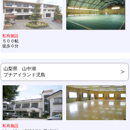
私有施設
５００帖
徒歩０分
山梨県 山中湖
プチアイランド児島
私有施設