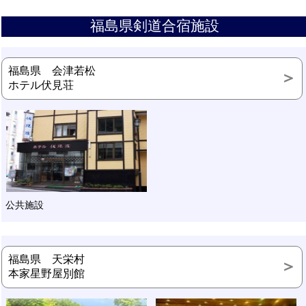
福島県剣道合宿施設
福島県 会津若松
ホテル伏見荘
公共施設
福島県 天栄村
本家星野屋別館