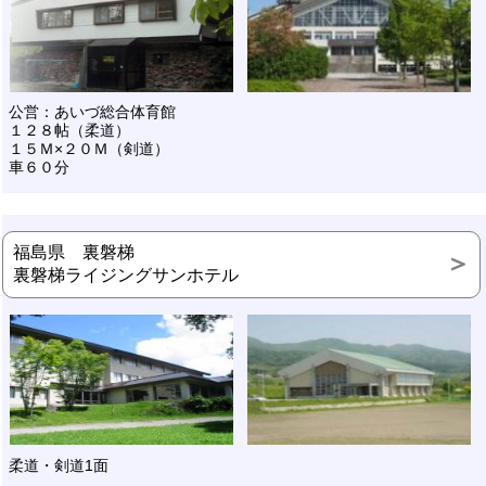
公営：あいづ総合体育館
１２８帖（柔道）
１５Ｍ×２０Ｍ（剣道）
車６０分
福島県 裏磐梯
裏磐梯ライジングサンホテル
柔道・剣道1面