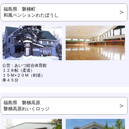
福島県 磐梯町
和風ペンションわたぼうし
公営：あいづ総合体育館
１２８帖（柔道）
１５Ｍ×２０Ｍ（剣道）
車４５分
福島県 磐梯高原
磐梯高原れいくロッジ