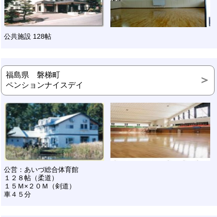
公共施設 128帖
福島県 磐梯町
ペンションナイスデイ
公営：あいづ総合体育館
１２８帖（柔道）
１５Ｍ×２０Ｍ（剣道）
車４５分