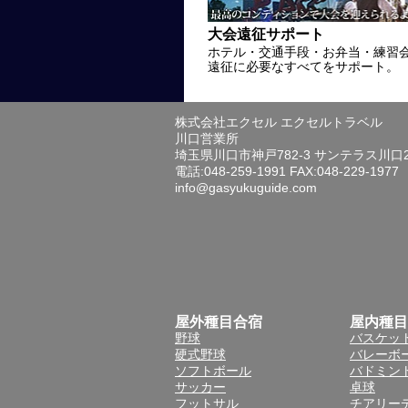
大会遠征サポート
ホテル・交通手段・お弁当・練習
遠征に必要なすべてをサポート。
株式会社エクセル エクセルトラベル
川口営業所
埼玉県川口市神戸782-3 サンテラス川口
電話:048-259-1991 FAX:048-229-1977
info@gasyukuguide.com
屋外種目合宿
屋内種目
野球
バスケッ
硬式野球
バレーボ
ソフトボール
バドミン
サッカー
卓球
フットサル
チアリー