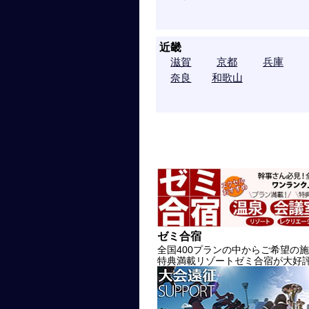
近畿
滋賀
京都
兵庫
奈良
和歌山
ゼミ合宿
全国400プランの中からご希望の
特典満載リゾートゼミ合宿が大好