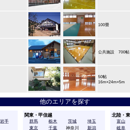
100畳
公共施設 700
50帖
16m×24m×5m
他のエリアを探す
関東・甲信越
北陸・
岩手
群馬
栃木
茨城
埼玉
富山
東京
千葉
神奈川
新潟
岐阜