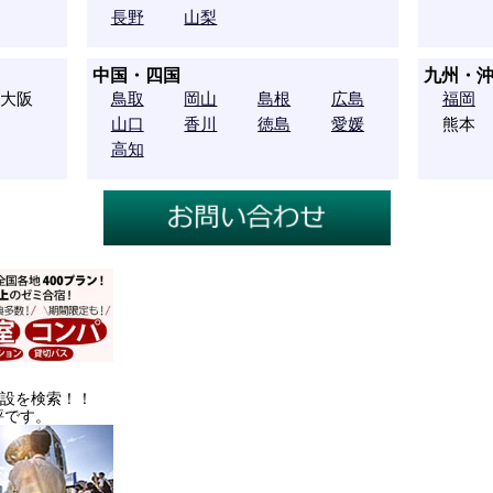
長野
山梨
中国・四国
九州・
大阪
鳥取
岡山
島根
広島
福岡
山口
香川
徳島
愛媛
熊本
高知
施設を検索！！
評です。