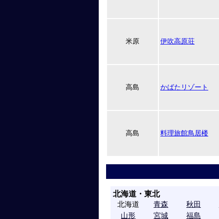
米原
伊吹高原荘
高島
かばたリゾート
高島
料理旅館鳥居楼
北海道・東北
北海道
青森
秋田
山形
宮城
福島