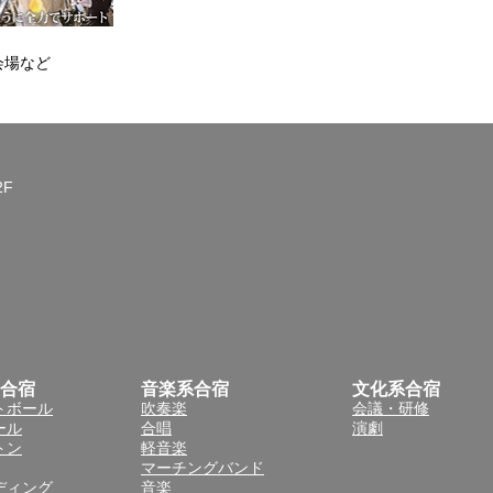
会場など
2F
合宿
音楽系合宿
文化系合宿
トボール
吹奏楽
会議・研修
ール
合唱
演劇
トン
軽音楽
マーチングバンド
ディング
音楽