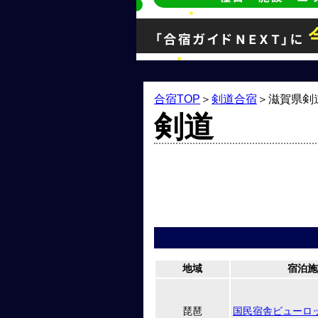
合宿TOP
＞
剣道合宿
＞
滋賀県剣
剣道
地域
宿泊施
琵琶
国民宿舎ビューロ