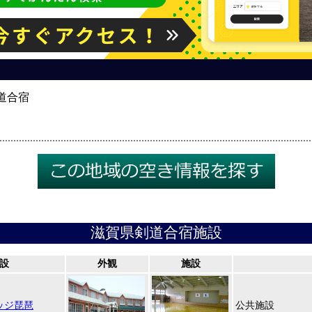
道合宿
滋賀県剣道合宿施設
設
外観
施設
ッジ琵琶
公共施設