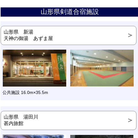
山形県剣道合宿施設
山形県 新湯
天神の御湯 あずま屋
公共施設 16.0m×35.5m
山形県 湯田川
甚内旅館