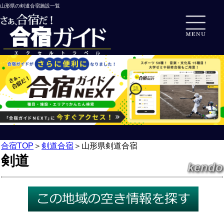
山形県の剣道合宿施設一覧
合宿TOP
＞
剣道合宿
＞
山形県剣道合宿
剣道
kendo