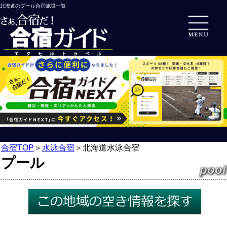
北海道のプール合宿施設一覧
合宿TOP
＞
水泳合宿
＞
北海道水泳合宿
プール
pool