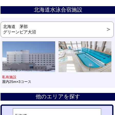
北海道水泳合宿施設
北海道 茅部
グリーンピア大沼
私有施設
屋内25m×3コース
他のエリアを探す