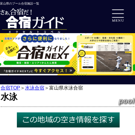
富山県のプール合宿施設一覧
合宿TOP
＞
水泳合宿
＞
富山県水泳合宿
水泳
pool