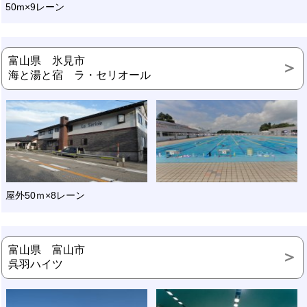
50m×9レーン
富山県 氷見市
海と湯と宿 ラ・セリオール
屋外50ｍ×8レーン
富山県 富山市
呉羽ハイツ