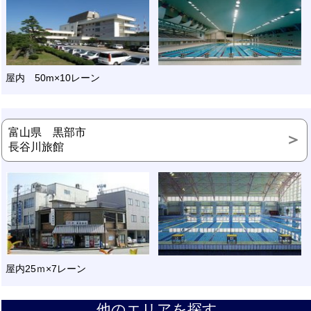
屋内 50m×10レーン
富山県 黒部市
長谷川旅館
屋内25ｍ×7レーン
他のエリアを探す