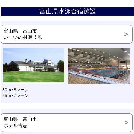
富山県水泳合宿施設
富山県 富山市
いこいの村磯波風
50ｍ×8レーン
25ｍ×7レーン
富山県 富山市
ホテル古志