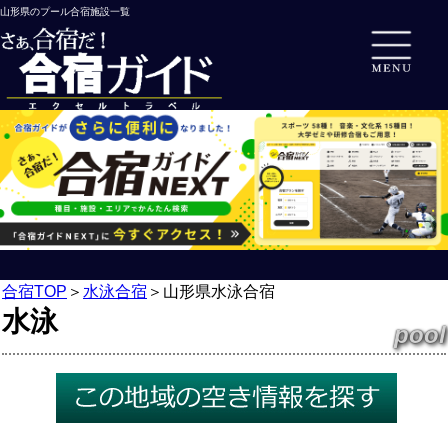
山形県のプール合宿施設一覧
合宿TOP
＞
水泳合宿
＞
山形県水泳合宿
水泳
pool