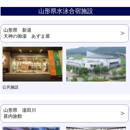
山形県水泳合宿施設
山形県 新湯
天神の御湯 あずま屋
公共施設
山形県 湯田川
甚内旅館