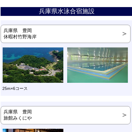
兵庫県水泳合宿施設
兵庫県 豊岡
休暇村竹野海岸
25m×6コース
兵庫県 豊岡
旅館みくにや