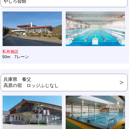
やしろ会館
私有施設
50m 7レーン
兵庫県 養父
高原の宿 ロッジふじなし