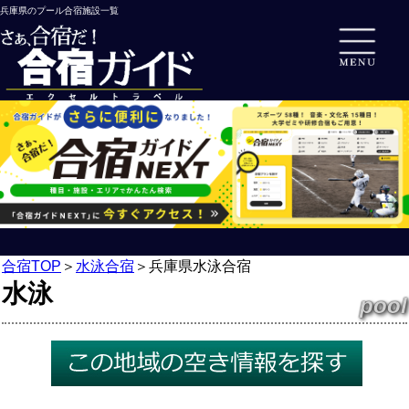
兵庫県のプール合宿施設一覧
合宿TOP
＞
水泳合宿
＞
兵庫県水泳合宿
水泳
pool