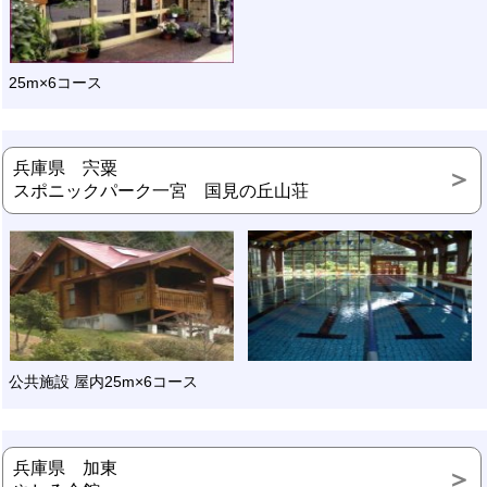
25m×6コース
兵庫県 宍粟
スポニックパーク一宮 国見の丘山荘
公共施設 屋内25m×6コース
兵庫県 加東