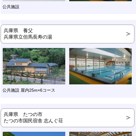
公共施設
兵庫県 養父
兵庫県立但馬長寿の湯
公共施設 屋内25m×6コース
兵庫県 たつの市
たつの市国民宿舎 志んぐ荘