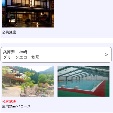
公共施設
兵庫県 神崎
グリーンエコー笠形
私有施設
屋内25m×7コース