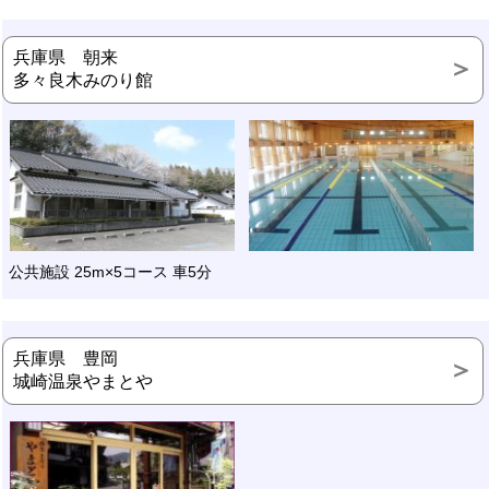
兵庫県 朝来
多々良木みのり館
公共施設 25m×5コース 車5分
兵庫県 豊岡
城崎温泉やまとや