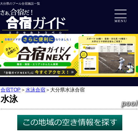
大分県のプール合宿施設一覧
合宿TOP
＞
水泳合宿
＞
大分県水泳合宿
水泳
pool