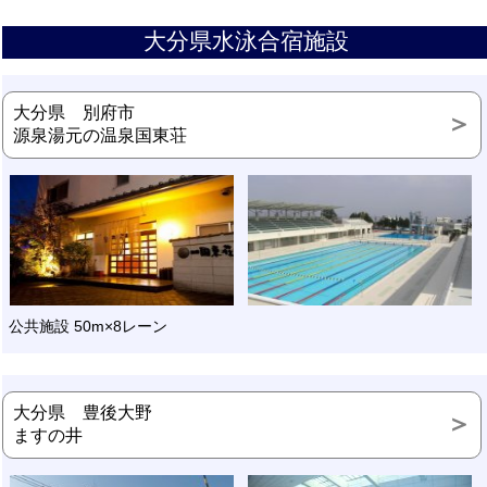
大分県水泳合宿施設
大分県 別府市
源泉湯元の温泉国東荘
公共施設 50m×8レーン
大分県 豊後大野
ますの井