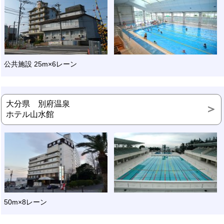
公共施設 25m×6レーン
大分県 別府温泉
ホテル山水館
50m×8レーン