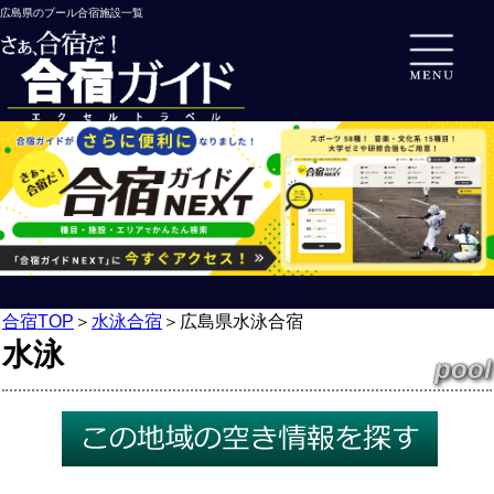
広島県のプール合宿施設一覧
合宿TOP
＞
水泳合宿
＞
広島県水泳合宿
水泳
pool