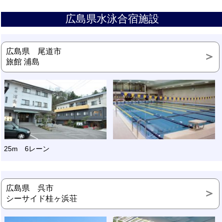
広島県水泳合宿施設
広島県 尾道市
旅館 浦島
25m 6レーン
広島県 呉市
シーサイド桂ヶ浜荘