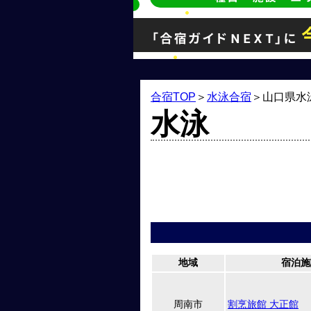
合宿TOP
＞
水泳合宿
＞
山口県水
水泳
地域
宿泊施
周南市
割烹旅館 大正館