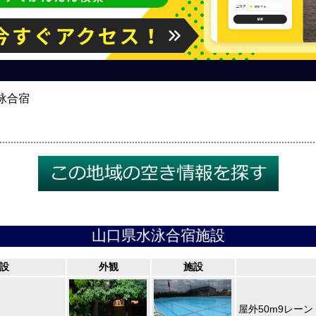
泳合宿
山口県水泳合宿施設
設
外観
施設
屋外50m9レーン