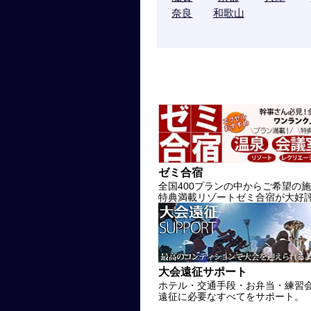
奈良
和歌山
ゼミ合宿
全国400プランの中からご希望の
特典満載リゾートゼミ合宿が大好
大会遠征サポート
ホテル・交通手段・お弁当・練習
遠征に必要なすべてをサポート。