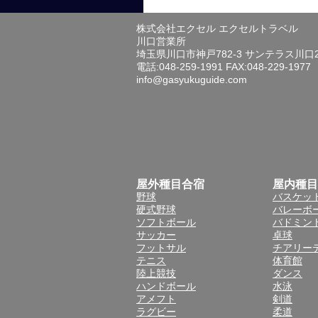
株式会社エクセル エクセルトラベル
川口営業所
埼玉県川口市神戸782-3 サンテラス川口
電話:048-259-1991 FAX:048-229-1977
info@gasyukuguide.com
屋外種目合宿
屋内種目
野球
バスケッ
硬式野球
バレーボ
ソフトボール
バドミン
サッカー
卓球
フットサル
チアリー
テニス
体育館
陸上競技
ダンス
ハンドボール
水泳
アメフト
剣道
ラグビー
柔道