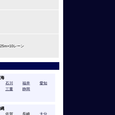
25m×10レーン
東海
石川
福井
愛知
三重
静岡
沖縄
佐賀
長崎
大分