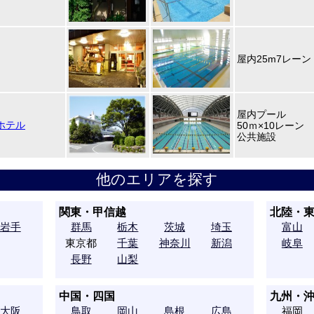
屋内25m7レーン
屋内プール
ホテル
50ｍ×10レーン 
公共施設
他のエリアを探す
関東・甲信越
北陸・
岩手
群馬
栃木
茨城
埼玉
富山
東京都
千葉
神奈川
新潟
岐阜
長野
山梨
中国・四国
九州・
大阪
鳥取
岡山
島根
広島
福岡