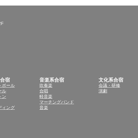
2F
合宿
音楽系合宿
文化系合宿
トボール
吹奏楽
会議・研修
ール
合唱
演劇
トン
軽音楽
マーチングバンド
ディング
音楽