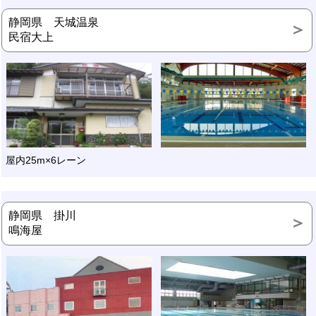
静岡県 天城温泉
民宿大上
屋内25m×6レーン
静岡県 掛川
鳴海屋