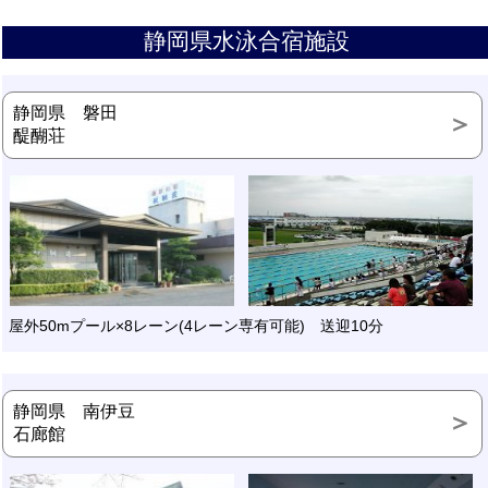
静岡県水泳合宿施設
静岡県 磐田
醍醐荘
屋外50mプール×8レーン(4レーン専有可能) 送迎10分
静岡県 南伊豆
石廊館