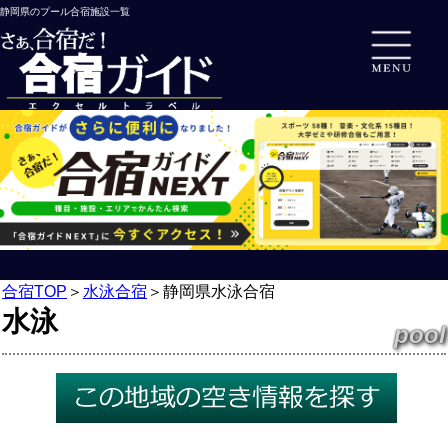
静岡県のプール合宿施設一覧
合宿TOP
＞
水泳合宿
＞
静岡県水泳合宿
水泳
pool