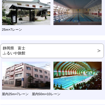
25m×7レーン
静岡県 富士
ふるいや旅館
屋内25m×7レーン 屋内50m×10レーン