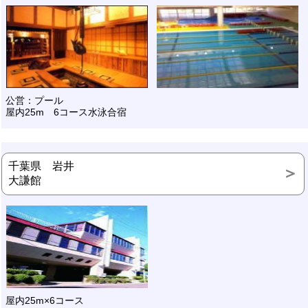
公営：プール
屋内25m 6コース水泳合宿
千葉県 岩井
大謙館
屋内25m×6コース