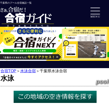
千葉県のプール合宿施設一覧
合宿TOP
＞
水泳合宿
＞
千葉県水泳合宿
水泳
pool