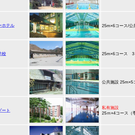
ーホテル
25m×6コース/公
学校
25m×6コース 
公共施設 25m×
私有施設
ゾート
25ｍ×4コース