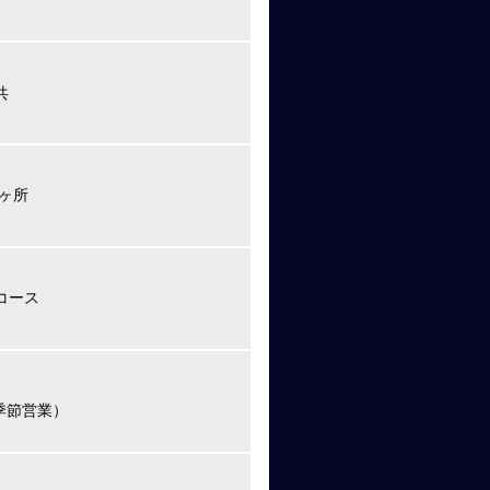
共
3ヶ所
5コース
（季節営業）