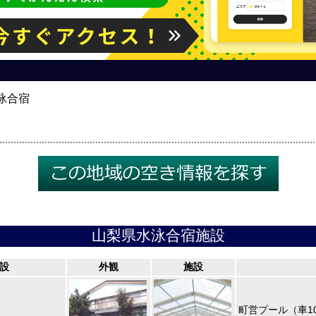
泳合宿
山梨県水泳合宿施設
設
外観
施設
町営プール（車1