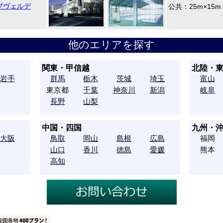
クラブヴェルデ
公共：25m×15m
他のエリアを探す
関東・甲信越
北陸・
岩手
群馬
栃木
茨城
埼玉
富山
東京都
千葉
神奈川
新潟
岐阜
長野
山梨
中国・四国
九州・
大阪
鳥取
岡山
島根
広島
福岡
山口
香川
徳島
愛媛
熊本
高知