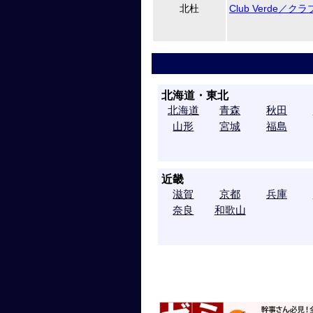
北杜
Club Verde／
北海道・東北
北海道
青森
秋田
山形
宮城
福島
近畿
滋賀
京都
兵庫
奈良
和歌山