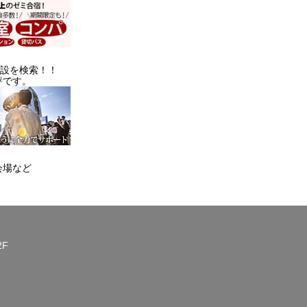
施設を検索！！
評です。
会場など
2F