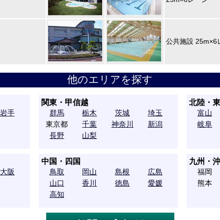
公共施設 25m×6
他のエリアを探す
関東・甲信越
北陸・
岩手
群馬
栃木
茨城
埼玉
富山
東京都
千葉
神奈川
新潟
岐阜
長野
山梨
中国・四国
九州・
大阪
鳥取
岡山
島根
広島
福岡
山口
香川
徳島
愛媛
熊本
高知