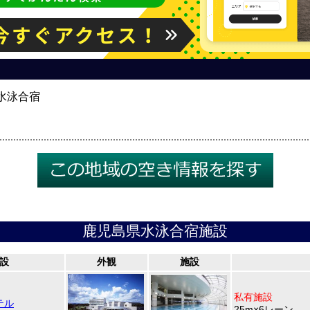
水泳合宿
鹿児島県水泳合宿施設
設
外観
施設
私有施設
テル
25m×6レーン