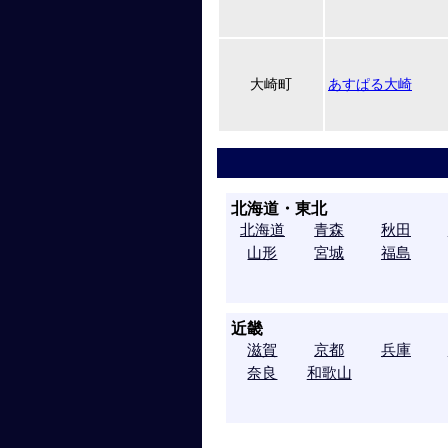
大崎町
あすぱる大崎
北海道・東北
北海道
青森
秋田
山形
宮城
福島
近畿
滋賀
京都
兵庫
奈良
和歌山