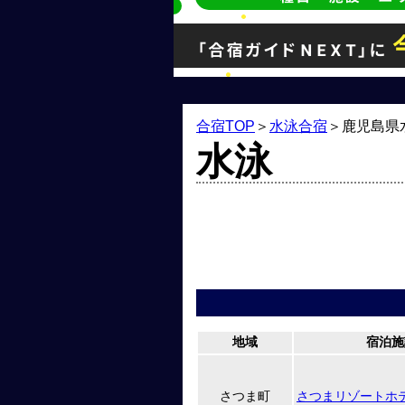
合宿TOP
＞
水泳合宿
＞
鹿児島県
水泳
地域
宿泊施
さつま町
さつまリゾートホ