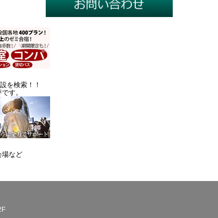
施設を検索！！
評です。
会場など
2F