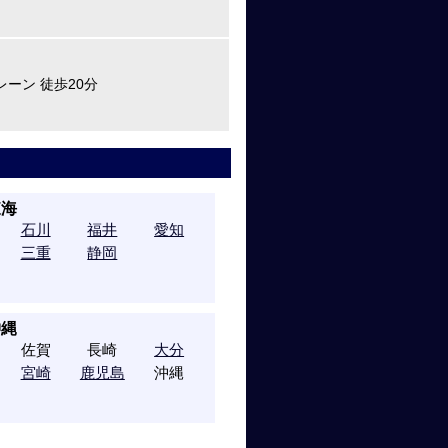
レーン 徒歩20分
東海
石川
福井
愛知
三重
静岡
沖縄
佐賀
長崎
大分
宮崎
鹿児島
沖縄