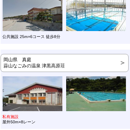
公共施設 25m×6コース 徒歩8分
岡山県 真庭
蒜山なごみの温泉 津黒高原荘
私有施設
屋外50m×8レーン