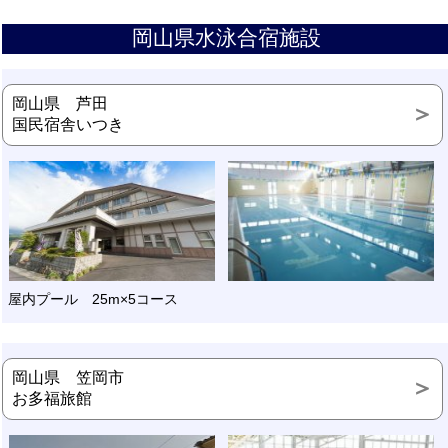
岡山県水泳合宿施設
岡山県 芦田
国民宿舎いつき
屋内プール 25m×5コース
岡山県 笠岡市
お多福旅館