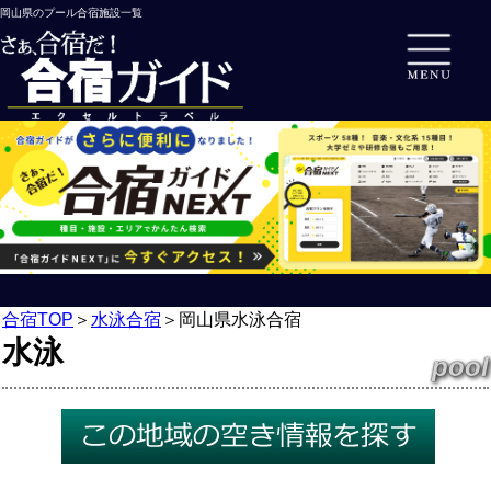
岡山県のプール合宿施設一覧
合宿TOP
＞
水泳合宿
＞
岡山県水泳合宿
水泳
pool