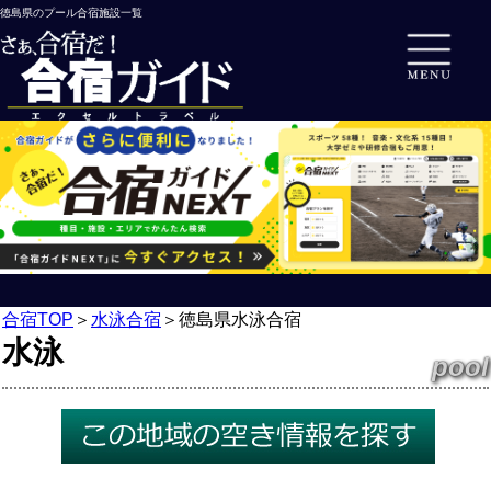
徳島県のプール合宿施設一覧
合宿TOP
＞
水泳合宿
＞
徳島県水泳合宿
水泳
pool