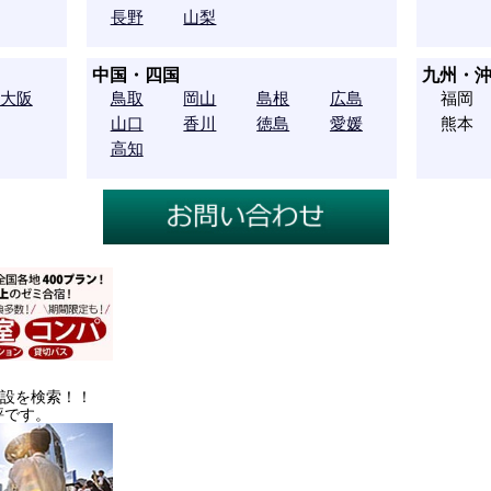
長野
山梨
中国・四国
九州・
大阪
鳥取
岡山
島根
広島
福岡
山口
香川
徳島
愛媛
熊本
高知
施設を検索！！
評です。