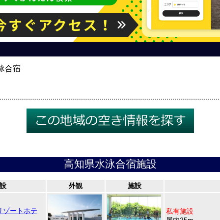
泳合宿
高知県水泳合宿施設
設
外観
施設
リゾートホテ
私有施設