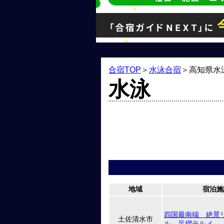
合宿TOP
＞
水泳合宿
＞
高知県水
水泳
地域
宿泊施
四国最南端 絶景
土佐清水市
ル 足摺テルメ