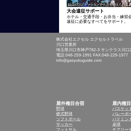
大会遠征サポート
ホテル・交通手段・お弁当・練習
遠征に必要なすべてをサポート。
株式会社エクセル エクセルトラベル
川口営業所
埼玉県川口市神戸782-3 サンテラス川口
電話:048-259-1991 FAX:048-229-1977
info@gasyukuguide.com
屋外種目合宿
屋内種目
野球
バスケッ
硬式野球
バレーボ
ソフトボール
バドミン
サッカー
卓球
フットサル
チアリー