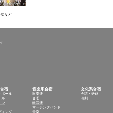
会場など
2F
合宿
音楽系合宿
文化系合宿
トボール
吹奏楽
会議・研修
ール
合唱
演劇
トン
軽音楽
マーチングバンド
ディング
音楽