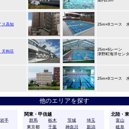
屋内25m
イス高知
25m×8コース 水深
25m×6レーン
 天狗荘
津野町海洋セン
25m×8コース 水深
他のエリアを探す
関東・甲信越
北陸・
岩手
群馬
栃木
茨城
埼玉
富山
東京都
千葉
神奈川
新潟
岐阜