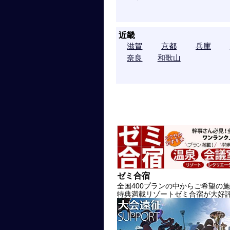
近畿
滋賀
京都
兵庫
奈良
和歌山
ゼミ合宿
全国400プランの中からご希望の
特典満載リゾートゼミ合宿が大好